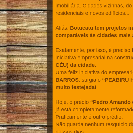
imobiliária. Cidades vizinhas, d
residenciais e novos edifícios...
Aliás,
Botucatu tem projetos in
comparáveis às cidades mais 
Exatamente, por isso, é preciso
iniciativa empresarial na constr
CÉU) da cidade.
Uma feliz iniciativa do empresár
BARROS
, surgia o
“PEABIRU 
muito festejada!
Hoje, o prédio
“Pedro Amando 
já está completamente reformado
Praticamente é outro prédio.
Não guarda nenhum resquício da
nossos dias...