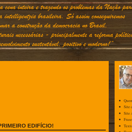
Quem
Site
Site
Fras
RIMEIRO EDIFÍCIO!
Texto