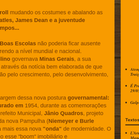
roll
mudando os costumes e abalando as
eatles, James Dean e a juventude
empos...
 Boas Escolas
não poderia ficar ausente
endo a nível mundial e nacional.
lino
governava
Minas Gerais
, a sua
 através da notícia bem elaborada de que
Aten
Trai
o pelo crescimento, pelo desenvolvimento,
É Pre
29/0
 margem dessa nova postura
governamental:
Golp
gurado em
1954, durante as comemorações
refeito Municipal,
Jânio Quadros
, projeto
Textos
 da nova Pampulha (
Niemeyer e Burle
nda mais essa nova
"onda"
de modernidade. O
L’Ar
 esse "boom" imobiliário e
Manc