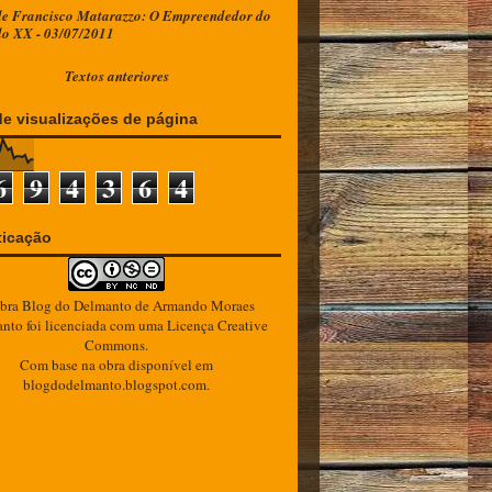
e Francisco Matarazzo: O Empreendedor do
lo XX - 03/07/2011
Textos anteriores
de visualizações de página
6
9
4
3
6
4
ticação
bra
Blog do Delmanto
de
Armando Moraes
anto
foi licenciada com uma Licença
Creative
Commons
.
Com base na obra disponível em
blogdodelmanto.blogspot.com
.