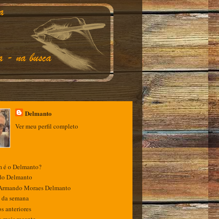
Delmanto
Ver meu perfil completo
 é o Delmanto?
 do Delmanto
 Armando Moraes Delmanto
e da semana
s anteriores