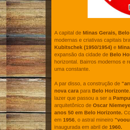
A capital de
Minas Gerais, Belo
modernas e criativas capitais br
Kubitschek (1950/1954)
e
Mina
expansão da cidade de
Belo Ho
horizontal. Bairros modernos e r
uma constante.
A par disso, a construção de
"ar
nova cara
para
Belo Horizonte
lazer que passou a ser a
Pampu
arquitetônico de
Oscar Niemeye
anos 50 em Belo Horizonte.
Co
em
1956
, o astral mineiro
"voou
inaugurada em abril de
1960.