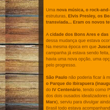
Uma
nova música, o rock-and-
estruturas,
Elvis Presley, os B
transviada... Eram os novos t
A
cidade dos Bons Ares e das
dessa mudança que estava ocorr
Na mesma época em que
Jusce
campanha já estava sendo feita,
havia uma nova opção, uma opçã
pelo progresso.
São Paulo
não poderia ficar à
o Parque do Ibirapuera (inau
do
IV Centenário
, tendo como P
dos dois ousados idealizadores
Marx
), serviu para divulgar ai
Brasil todo estava acompanhando