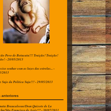
ção Povo de Botucatu!!! Traição! Traição!
ção! - 28/05/2013
ciso sonhar com as luzes das estrelas... -
5/2013
e Sujo da Política Suja!!! - 29/05/2013
 anteriores
mata Brancaleone/Dom Quixote de La
ha/São Francisco de Assis!!! - 30/07/2011