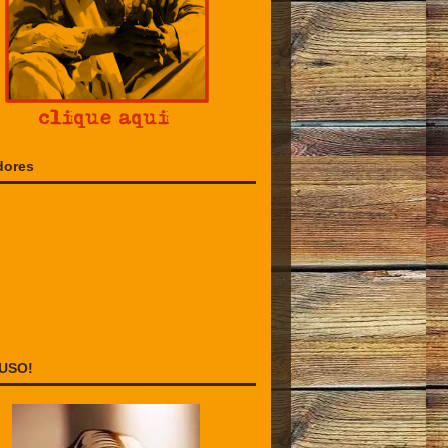
dores
USO!