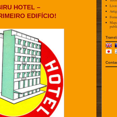
Text
Livr
IRU HOTEL –
Arti
IMEIRO EDIFÍCIO!
Form
Mapa
publ
Transl
Contan