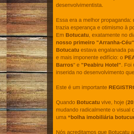
desenvolvimentista.
Essa era a melhor propaganda: d
trazia esperança e otimismo à p
Em
Botucatu
, exatamente no d
nosso primeiro "Arranha-Céu"
Botucatu
estava engalanada pa
e mais imponente edifício: o
PE
Barros
" e
"Peabiru Hotel"
. Foi
inserida no desenvolvimento que
Este é um importante
REGISTRO
Quando
Botucatu
vive, hoje (
20
mudando radicalmente o visual 
uma
“bolha imobiliária botucu
Nós acreditamos que Botucatu 