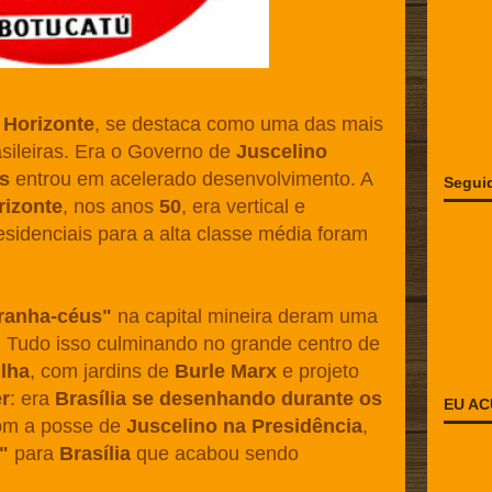
 Horizonte
, se destaca como uma das mais
asileiras. Era o Governo de
Juscelino
s
entrou em acelerado desenvolvimento. A
Segui
rizonte
, nos anos
50
, era vertical e
esidenciais para a alta classe média foram
ranha-céus"
na capital mineira deram uma
. Tudo isso culminando no grande centro de
lha
, com jardins de
Burle Marx
e projeto
r
: era
Brasília se desenhando durante os
EU AC
m a posse de
Juscelino na Presidência
,
"
para
Brasília
que acabou sendo