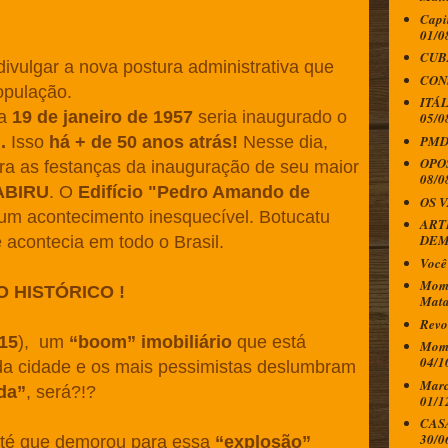
Capi
01/0
CUBA
ivulgar a nova postura administrativa que
CONS
opulação.
ITÁL
ia
19 de janeiro de 1957
seria inaugurado o
05/0
PMDB
.
Isso
há + de 50 anos atrás!
Nesse dia,
OPO
ra as festanças da inauguração de seu maior
08/0
ABIRU
. O
Edifício "Pedro Amando de
OS 
 um acontecimento inesquecível. Botucatu
ART
DEM
 acontecia em todo o Brasil.
Você 
Mome
 HISTÓRICO !
Mata
Revo
15
), um
“boom” imobiliário
que está
Mome
04/1
da cidade e os mais pessimistas deslumbram
Marc
da”
, será?!?
01/1
CASA
30/0
até que demorou para essa
“explosão”