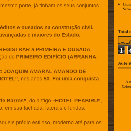
Cond
o mesmo porte, já tinham os seus conjuntos
Sécu
éditos e ousados na construção civil,
Total 
avançadas e maiores do Estado.
1
REGISTRAR
a
PRIMEIRA E OUSADA
ução do
PRIMEIRO EDIFÍCIO (ARRANHA-
Auten
io
JOAQUIM AMARAL AMANDO DE
HOTEL”
, nos anos
50
.
Foi uma conquista
A o
Delm
de Barros”
, do antigo
“HOTEL PEABIRU”
,
, em sua fachada, laterais e fundos.
quele prédio estiloso, moderno até para os