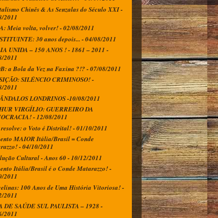
talismo Chinês & As Senzalas do Século XXI -
8/2011
: Meia volta, volver! - 02/08/2011
TITUINTE: 30 anos depois... - 04/08/2011
IA UNIDA – 150 ANOS ! - 1861 – 2011 -
8/2011
: a Bola da Vez na Faxina ?!? - 07/08/2011
SIÇÃO: SILÊNCIO CRIMINOSO! -
8/2011
VÂNDALOS LONDRINOS -10/08/2011
HUR VIRGÍLIO: GUERREIRO DA
OCRACIA! - 12/08/2011
resolve: o Voto é Distrital! - 01/10/2011
nto MAIOR Itália/Brasil = Conde
razzo! - 04/10/2011
lução Cultural - Anos 60 - 10/12/2011
nto Itália/Brasil é o Conde Matarazzo! -
0/2011
elinas: 100 Anos de Uma História Vitoriosa! -
2/2011
 DE SAÚDE SUL PAULISTA – 1928 -
6/2011