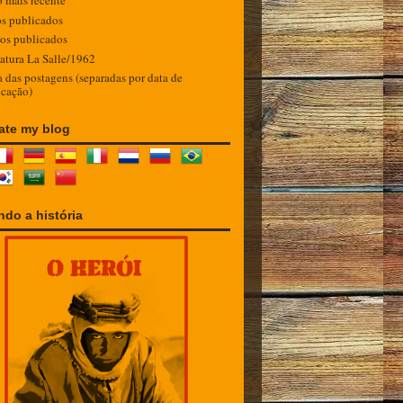
o mais recente
os publicados
gos publicados
atura La Salle/1962
 das postagens (separadas por data de
icação)
ate my blog
do a história